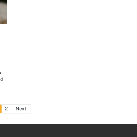
n
nd
Posts
2
Next
pagination