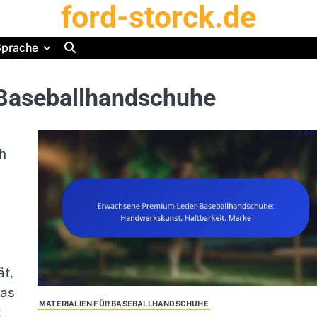
ford-storck.de
prache
 Baseballhandschuhe
h
ät,
was
MATERIALIEN FÜR BASEBALLHANDSCHUHE
t