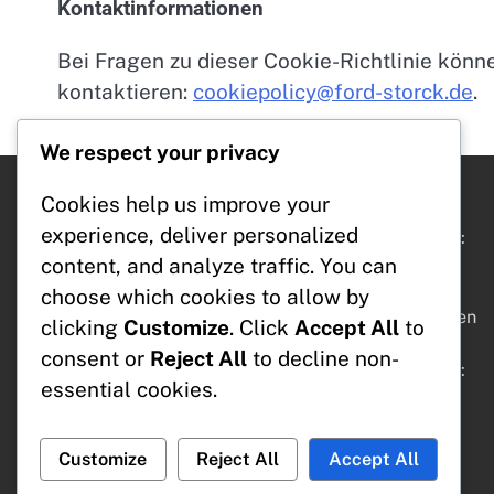
Kontaktinformationen
Bei Fragen zu dieser Cookie-Richtlinie könn
kontaktieren:
cookiepolicy@ford-storck.de
.
We respect your privacy
Cookies help us improve your
Neueste Beiträge
experience, deliver personalized
Erwachsene Premium-Leder-Baseballhandschuhe:
content, and analyze traffic. You can
Handwerkskunst, Haltbarkeit, Marke
Adult First Base Mitt: Design, Passform, Material
choose which cookies to allow by
Empfehlungen zur Größe von Baseballhandschuhen
clicking
Customize
. Click
Accept All
to
für Anfänger: Alter, Position, Komfort
consent or
Reject All
to decline non-
Erweiterte Auswahl der Baseballhandschuhgröße:
essential cookies.
Persönliche Vorliebe, Position, Marke
Erwachsene spielbereite Baseballhandschuhe:
Einlaufen, Leistung, Preis
Customize
Reject All
Accept All