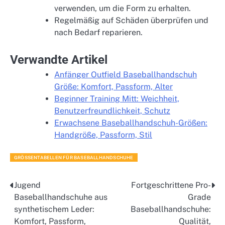
verwenden, um die Form zu erhalten.
Regelmäßig auf Schäden überprüfen und
nach Bedarf reparieren.
Verwandte Artikel
Anfänger Outfield Baseballhandschuh
Größe: Komfort, Passform, Alter
Beginner Training Mitt: Weichheit,
Benutzerfreundlichkeit, Schutz
Erwachsene Baseballhandschuh-Größen:
Handgröße, Passform, Stil
GRÖSSENTABELLEN FÜR BASEBALLHANDSCHUHE
Jugend
Fortgeschrittene Pro-
Post
Baseballhandschuhe aus
Grade
navigation
synthetischem Leder:
Baseballhandschuhe:
Komfort, Passform,
Qualität,